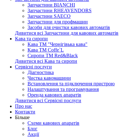
Запчастини BIANCHI
Запчастини RHEAVENDORS
Запчастини SAECO
Запчастини для профмашин
Засоби для очистки кавових автоматів
Дивитися всі Запчастини для кавових автоматів
Кава та сиропи
Кава ТМ "Чернігівька кава"
Кава ТМ Coffe`L
Сиропи ТМ Red&Black
Дивитися всі Кава та сиропи
Сервісні послуги
Діагностика
Чистка кавомашини
Встановлення та підключення пристрою
Налаштування та програмування
Оренда кавових апаратів
Дивитися всі Сервісні послуги
Про нас
Контакти
Більше
Схеми кавових апаратів
Блог
Акції