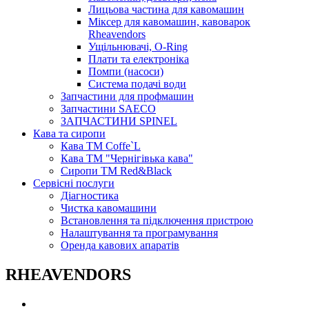
Лицьова частина для кавомашин
Міксер для кавомашин, кавоварок
Rheavendors
Ущільнювачі, O-Ring
Плати та електроніка
Помпи (насоси)
Система подачі води
Запчастини для профмашин
Запчастини SAECO
ЗАПЧАСТИНИ SPINEL
Кава та сиропи
Кава ТМ Coffe`L
Кава ТМ "Чернігівька кава"
Сиропи ТМ Red&Black
Сервісні послуги
Діагностика
Чистка кавомашини
Встановлення та підключення пристрою
Налаштування та програмування
Оренда кавових апаратів
RHEAVENDORS