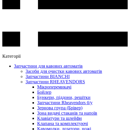
Категорії
Запчастини для кавових автоматів
Засоби для очистки кавових автоматів
Запчастини BIANCHI
Запчастини RHEAVENDORS
Мікроперемикачі
Бойлер
Бункери, піддони, решітки
Запчастини Rheavendors б/у
Зернова група (Брівер)
Зона видачі стаканів та напоїв
Клавіатури та шлейфи
Клапана та комплектуючі
Кавомолки, дозатори, ножі