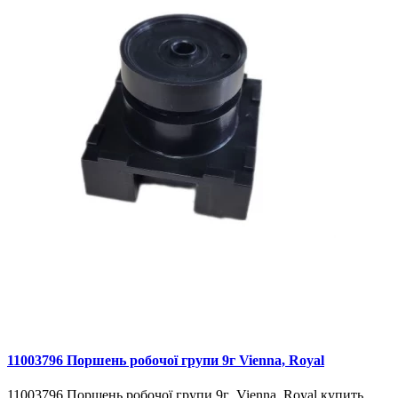
11003796 Поршень робочої групи 9г Vienna, Royal
11003796 Поршень робочої групи 9г Vienna, Royal купить