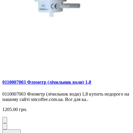
0110007003 Флометр (лічильник води) 1,8
0110007003 Флометр (лічильник води) 1,8 купить недорого на
нашому сайті smcoffee.com.ua. Все для ка..
1205.00 грн.