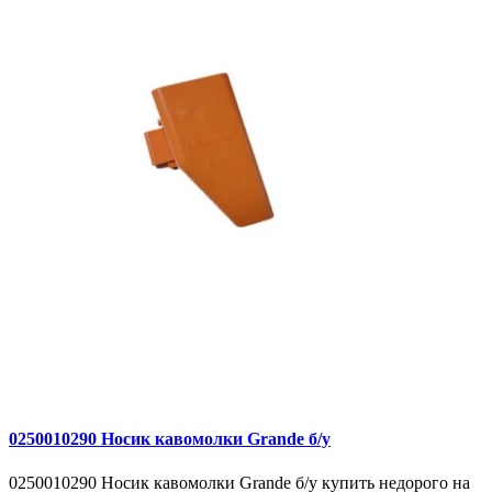
0250010290 Носик кавомолки Grande б/у
0250010290 Носик кавомолки Grande б/у купить недорого на