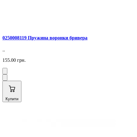
0250008119 Пружина воронки бривера
..
155.00 грн.
Купити