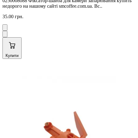
0250008088 Фіксатор-шайба для камери запарювання купить
недорого на нашому сайті smcoffee.com.ua. Вс..
35.00 грн.
Купити