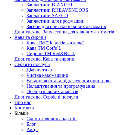
Запчастини BIANCHI
Запчастини RHEAVENDORS
Запчастини SAECO
Запчастини для профмашин
Засоби для очистки кавових автоматів
Дивитися всі Запчастини для кавових автоматів
Кава та сиропи
Кава ТМ "Чернігівька кава"
Кава ТМ Coffe`L
Сиропи ТМ Red&Black
Дивитися всі Кава та сиропи
Сервісні послуги
Діагностика
Чистка кавомашини
Встановлення та підключення пристрою
Налаштування та програмування
Оренда кавових апаратів
Дивитися всі Сервісні послуги
Про нас
Контакти
Більше
Схеми кавових апаратів
Блог
Акції