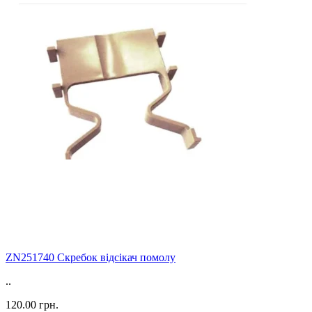
ZN251740 Скребок відсікач помолу
..
120.00 грн.