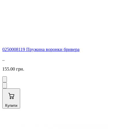
0250008119 Пружина воронки бривера
..
155.00 грн.
Купити