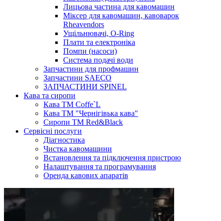
Лицьова частина для кавомашин
Міксер для кавомашин, кавоварок
Rheavendors
Ущільнювачі, O-Ring
Плати та електроніка
Помпи (насоси)
Система подачі води
Запчастини для профмашин
Запчастини SAECO
ЗАПЧАСТИНИ SPINEL
Кава та сиропи
Кава ТМ Coffe`L
Кава ТМ "Чернігівька кава"
Сиропи ТМ Red&Black
Сервісні послуги
Діагностика
Чистка кавомашини
Встановлення та підключення пристрою
Налаштування та програмування
Оренда кавових апаратів