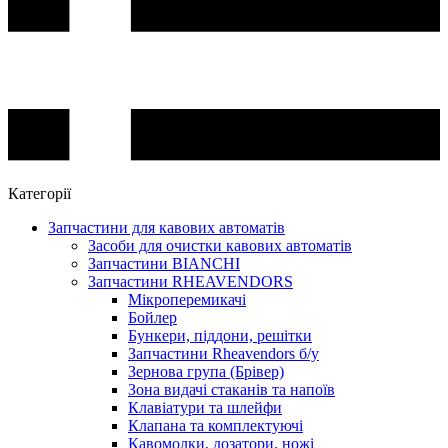
Категорії
Запчастини для кавових автоматів
Засоби для очистки кавових автоматів
Запчастини BIANCHI
Запчастини RHEAVENDORS
Мікроперемикачі
Бойлер
Бункери, піддони, решітки
Запчастини Rheavendors б/у
Зернова група (Брівер)
Зона видачі стаканів та напоїв
Клавіатури та шлейфи
Клапана та комплектуючі
Кавомолки, дозатори, ножі